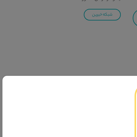
شبکه خیرین
ر حوزه ازدواج و خانواده در جهت پیشبرد فرمایش مقام معظم
هایت نیل به سمت جامعه اسلامی تشکیل شده است.
ی‌فرماید «وَأَنْکِحُوا الْأَیامى‌ مِنْکُمْ وَ الصَّالِحینَ مِنْ