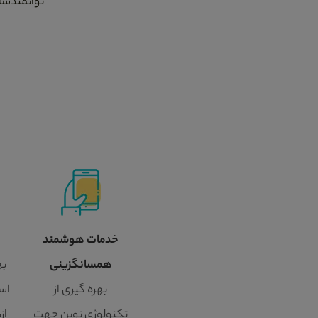
توانمندسا
خدمات هوشمند
همسانگزینی
به
بهره گیری از
اسا
تکنولوژی نوین جهت
از