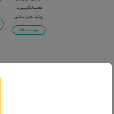
همسانگزینی به
روش اصیل سنتی
ورود به سامانه
سامانه تسهیلگری آدم و حوا
مجموعه توانمندسازی و تسهیلگری ازدواج آدم و حوا بعنوان سومین
رهبری نسبت به ترویج امر واسطه گری و همچنین گسترش ازدواج صحیح
بحث واسطه‌گری یا شفاعت در ازدواج، در فرمایشات خدای متعال و معصومین ع
عِبادِکُمْ وَ إِمائِکُم»1، دستور «َأَنْکِحُوا» خطاب به جامعه‌ی اسلامی صادر شده است و تمام اعضای این جامعه را دربرمی‌گیرد. یعنی همه مأمور می‌شوند که زمینه را برای ازدواج پسران و دختران فراهم کنند.