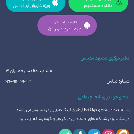
دانلود مستقیم
ویژه کاربران آی او اس
نسخه وب اپلیکیشن
ویژه اندروید زیر 5.1
دفتر مرکزی مشهد مقدس
مشـهـد مقدس چمـــران ۱۳
شماره تماس
۰۲۱-۹۱۳۰۹۰۱۳
آدم و حوا در رسانه اجتماعی
رسانه اجتماعی آدم و حوا فقط از طریق لینک های زیر در دسترس می باشند
می باشند و در شبــکـه های اجـتماعــــی دیــگر هیـچــگونه رســـانه ای نـدارد.