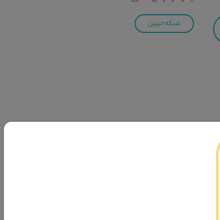
شبکه خیرین
ر حوزه ازدواج و خانواده در جهت پیشبرد فرمایش مقام معظم
هایت نیل به سمت جامعه اسلامی تشکیل شده است.
ی‌فرماید «وَأَنْکِحُوا الْأَیامى‌ مِنْکُمْ وَ الصَّالِحینَ مِنْ