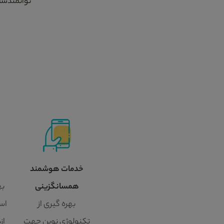
توانمندسا
خدمات هوشمند
همسانگزینی
به
بهره گیری از
اسا
تکنولوژی نوین جهت
از