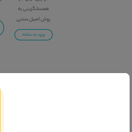
همسانگزینی به
روش اصیل سنتی
ورود به سامانه
سامانه تسهیلگری آدم و حوا
مجموعه توانمندسازی و تسهیلگری ازدواج آدم و حوا بعنوان سومین
رهبری نسبت به ترویج امر واسطه گری و همچنین گسترش ازدواج صحیح
بحث واسطه‌گری یا شفاعت در ازدواج، در فرمایشات خدای متعال و معصومین ع
عِبادِکُمْ وَ إِمائِکُم»1، دستور «َأَنْکِحُوا» خطاب به جامعه‌ی اسلامی صادر شده است و تمام اعضای این جامعه را دربرمی‌گیرد. یعنی همه مأمور می‌شوند که زمینه را برای ازدواج پسران و دختران فراهم کنند.