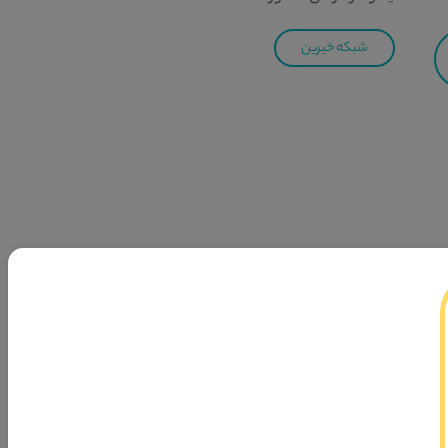
شبکه خیرین
ر حوزه ازدواج و خانواده در جهت پیشبرد فرمایش مقام معظم
هایت نیل به سمت جامعه اسلامی تشکیل شده است.
ی‌فرماید «وَأَنْکِحُوا الْأَیامى‌ مِنْکُمْ وَ الصَّالِحینَ مِنْ