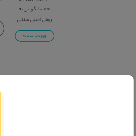
همسانگزینی به
روش اصیل سنتی
ورود به سامانه
سامانه تسهیلگری آدم و حوا
مجموعه توانمندسازی و تسهیلگری ازدواج آدم و حوا بعنوان سومین
رهبری نسبت به ترویج امر واسطه گری و همچنین گسترش ازدواج صحیح
بحث واسطه‌گری یا شفاعت در ازدواج، در فرمایشات خدای متعال و معصومین ع
عِبادِکُمْ وَ إِمائِکُم»1، دستور «َأَنْکِحُوا» خطاب به جامعه‌ی اسلامی صادر شده است و تمام اعضای این جامعه را دربرمی‌گیرد. یعنی همه مأمور می‌شوند که زمینه را برای ازدواج پسران و دختران فراهم کنند.