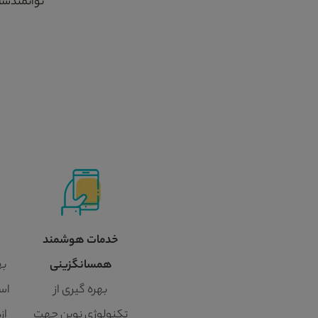
توانمندسا
خدمات هوشمند
همسانگزینی
به
بهره گیری از
اسا
تکنولوژی نوین جهت
از