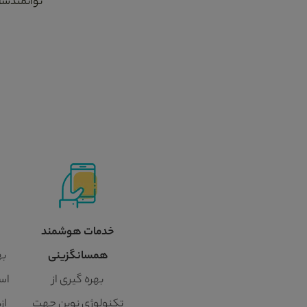
توانمندسا
خدمات هوشمند
همسانگزینی
به
بهره گیری از
اسا
تکنولوژی نوین جهت
از