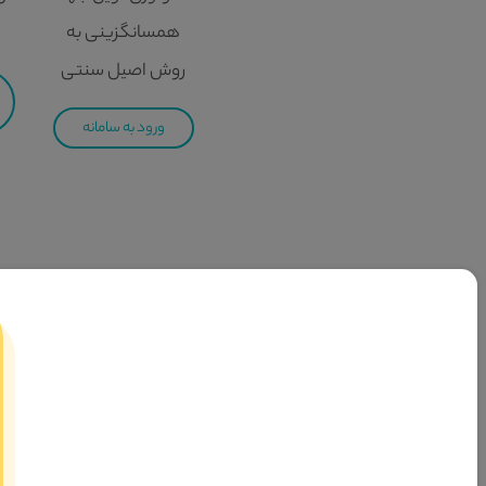
همسانگزینی به
روش اصیل سنتی
ورود به سامانه
سامانه تسهیلگری آدم و حوا
مجموعه توانمندسازی و تسهیلگری ازدواج آدم و حوا بعنوان سومین
رهبری نسبت به ترویج امر واسطه گری و همچنین گسترش ازدواج صحیح
بحث واسطه‌گری یا شفاعت در ازدواج، در فرمایشات خدای متعال و معصومین ع
عِبادِکُمْ وَ إِمائِکُم»1، دستور «َأَنْکِحُوا» خطاب به جامعه‌ی اسلامی صادر شده است و تمام اعضای این جامعه را دربرمی‌گیرد. یعنی همه مأمور می‌شوند که زمینه را برای ازدواج پسران و دختران فراهم کنند.