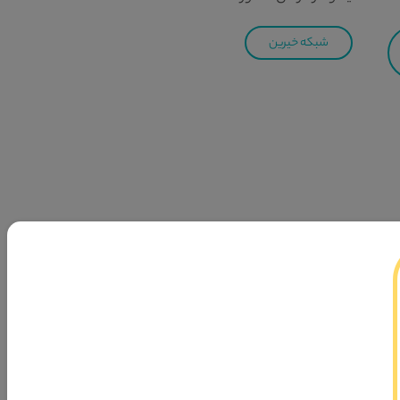
شبکه خیرین
ر حوزه ازدواج و خانواده در جهت پیشبرد فرمایش مقام معظم
هایت نیل به سمت جامعه اسلامی تشکیل شده است.
ی‌فرماید «وَأَنْکِحُوا الْأَیامى‌ مِنْکُمْ وَ الصَّالِحینَ مِنْ