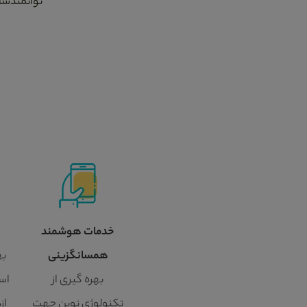
توانمندسا
خدمات هوشمند
همسانگزینی
به
بهره گیری از
اسا
تکنولوژی نوین جهت
از