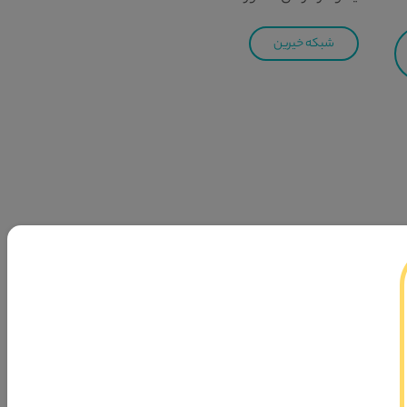
شبکه خیرین
ر حوزه ازدواج و خانواده در جهت پیشبرد فرمایش مقام معظم
هایت نیل به سمت جامعه اسلامی تشکیل شده است.
ی‌فرماید «وَأَنْکِحُوا الْأَیامى‌ مِنْکُمْ وَ الصَّالِحینَ مِنْ