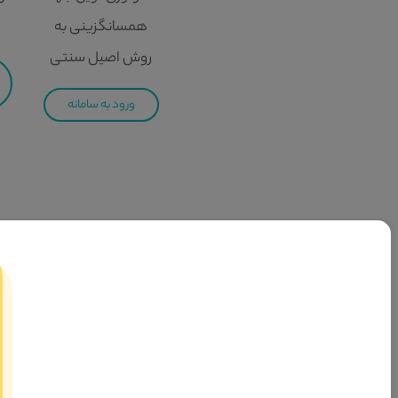
همسانگزینی به
روش اصیل سنتی
ورود به سامانه
سامانه تسهیلگری آدم و حوا
مجموعه توانمندسازی و تسهیلگری ازدواج آدم و حوا بعنوان سومین
رهبری نسبت به ترویج امر واسطه گری و همچنین گسترش ازدواج صحیح
بحث واسطه‌گری یا شفاعت در ازدواج، در فرمایشات خدای متعال و معصومین ع
عِبادِکُمْ وَ إِمائِکُم»1، دستور «َأَنْکِحُوا» خطاب به جامعه‌ی اسلامی صادر شده است و تمام اعضای این جامعه را دربرمی‌گیرد. یعنی همه مأمور می‌شوند که زمینه را برای ازدواج پسران و دختران فراهم کنند.